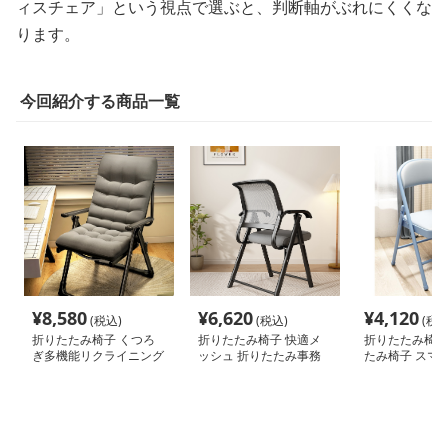
ィスチェア」という視点で選ぶと、判断軸がぶれにくくな
ります。
今回紹介する商品一覧
¥
8,580
¥
6,620
¥
4,120
(税込)
(税込)
(税込
折りたたみ椅子 くつろ
折りたたみ椅子 快適メ
折りたたみ椅子
ぎ多機能リクライニング
ッシュ 折りたたみ事務
たみ椅子 スマ
チェア
椅子
パクト金属チェ