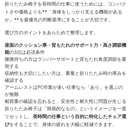
折りたたみ椅子を長時間の仕事に使うためには、コンパク
トさや価格よりも**「身体をしっかり支える機能がある
か」**を最優先の判断基準にすることが大切です。
選び方のポイントをあらためて整理します。
座面のクッション厚・背もたれのサポート力・高さ調節機
能
の3点は必須条件
腰痛持ちの方はランバーサポートと背もたれ角度調節を重
視する
収納性も大切にしたい方は、重量と折りたたみ時の厚みを
確認する
アームレストはPC作業が多い仕事なら「あり」を選ぶの
が無難
耐荷重の確認を忘れると、安全性と耐久性に問題が生じる
折りたたみ椅子は「簡易的なもの」というイメージを一度
リセットし、
長時間の仕事という目的に特化したチェア選
び
をすることで、身体の疲れを大幅に軽減できます。