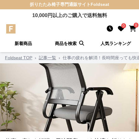
折りたたみ椅子
専門通販サイト
Foldseat
10,000
円以上のご購入で送料無料
0
0
新着商品
商品を検索
人気ランキング
Foldseat TOP
›
記事一覧
›
仕事の疲れを解消！長時間座っても快