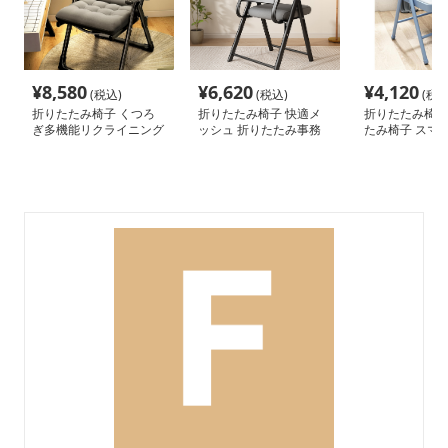
¥
8,580
¥
6,620
¥
4,120
(税込)
(税込)
(税込
折りたたみ椅子 くつろ
折りたたみ椅子 快適メ
折りたたみ椅子
ぎ多機能リクライニング
ッシュ 折りたたみ事務
たみ椅子 スマ
チェア
椅子
パクト金属チェ