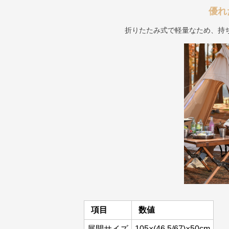
優れ
折りたたみ式で軽量なため、持
項目
数値
展開サイズ
105×(46.5/67)×50cm