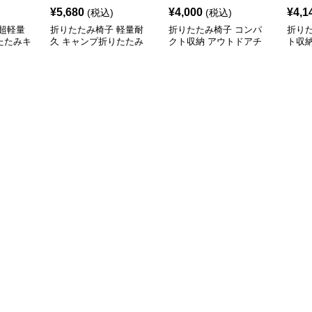
¥
5,680
¥
4,000
¥
4,1
(税込)
(税込)
超軽量
折りたたみ椅子 軽量耐
折りたたみ椅子 コンパ
折り
たたみキ
久 キャンプ折りたたみ
クト収納 アウトドアチ
ト収
チェア
ェア
たみ