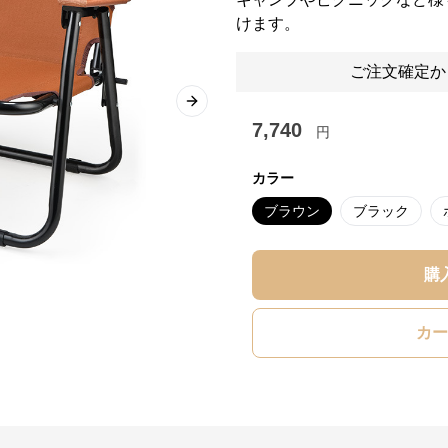
けます。
ご注文確定か
Next slide
7,740
円
カラー
ブラウン
ブラック
購
カー