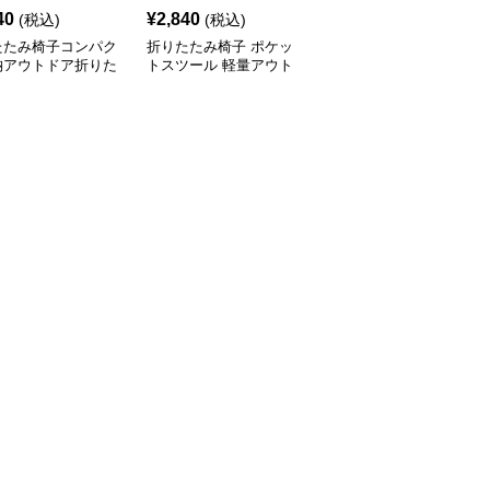
40
¥
2,840
¥
3,000
(税込)
(税込)
(税込)
たたみ椅子コンパク
折りたたみ椅子 ポケッ
折りたたみ椅子 ムーン
納アウトドア折りた
トスツール 軽量アウト
リラックス 野外くつろ
椅子
ドア
ぎ椅子