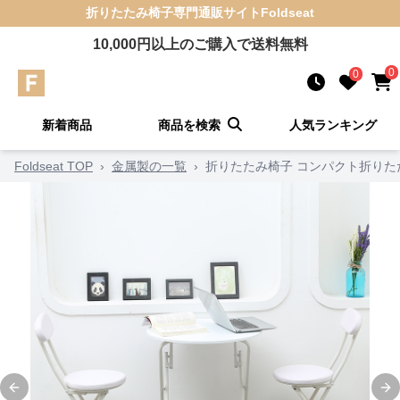
折りたたみ椅子
専門通販サイト
Foldseat
10,000
円以上のご購入で送料無料
0
0
新着商品
商品を検索
人気ランキング
Foldseat TOP
›
金属製の一覧
›
折りたたみ椅子 コンパクト折りた
Previous slide
Ne