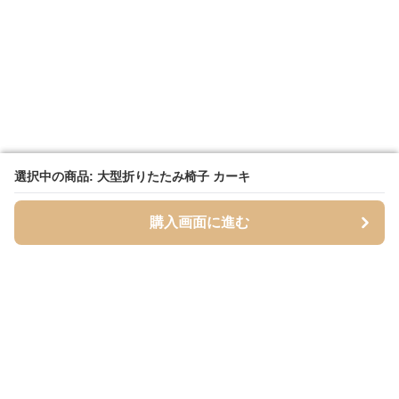
選択中の商品: 大型折りたたみ椅子 カーキ
選択中の商品: 大型折りたたみ椅子 カーキ
購入画面に進む
購入画面に進む