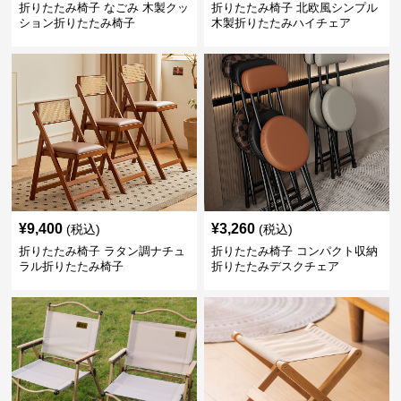
折りたたみ椅子 なごみ 木製クッ
折りたたみ椅子 北欧風シンプル
ション折りたたみ椅子
木製折りたたみハイチェア
¥
9,400
¥
3,260
(税込)
(税込)
折りたたみ椅子 ラタン調ナチュ
折りたたみ椅子 コンパクト収納
ラル折りたたみ椅子
折りたたみデスクチェア