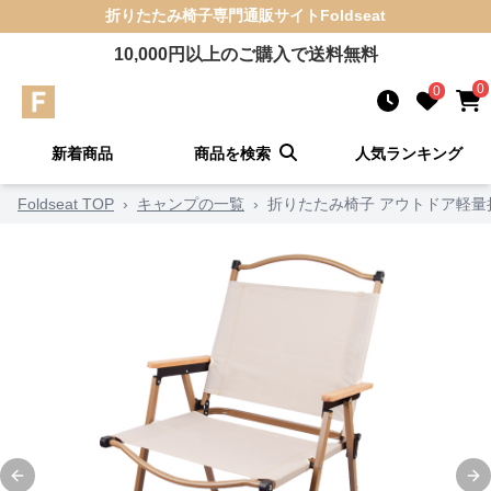
折りたたみ椅子
専門通販サイト
Foldseat
10,000
円以上のご購入で送料無料
0
0
新着商品
商品を検索
人気ランキング
Foldseat TOP
›
キャンプの一覧
›
折りたたみ椅子 アウトドア軽量
Previous slide
Ne