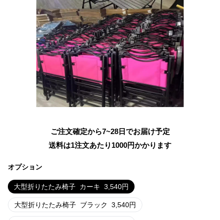
ご注文確定から7~28日でお届け予定
送料は1注文あたり
1000
円かかります
オプション
大型折りたたみ椅子
カーキ
3,540
円
大型折りたたみ椅子
ブラック
3,540
円