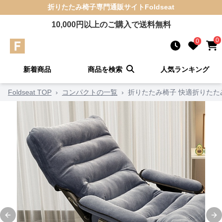
折りたたみ椅子
専門通販サイト
Foldseat
10,000
円以上のご購入で送料無料
0
0
新着商品
商品を検索
人気ランキング
Foldseat TOP
›
コンパクトの一覧
›
折りたたみ椅子 快適折りたた
Previous slide
Ne