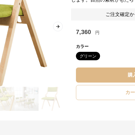
ご注文確定か
Next slide
7,360
円
カラー
グリーン
購
カー