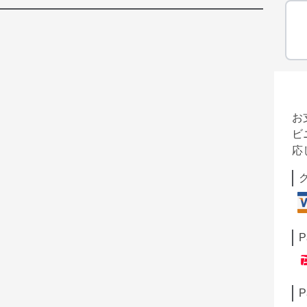
お
ビ
応
P
P