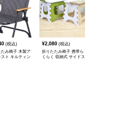
40
¥
2,080
¥
6,520
(税込)
(税込)
(税込)
たたみ椅子 木製ア
折りたたみ椅子 携帯ら
折りたたみ椅子 三角構
レスト キルティン
くらく 収納式 サイドス
造折りたたみ事務椅子
りたたみ椅子
ツール