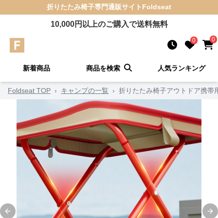
折りたたみ椅子
専門通販サイト
Foldseat
10,000
円以上のご購入で送料無料
0
0
新着商品
商品を検索
人気ランキング
Foldseat TOP
›
キャンプの一覧
›
折りたたみ椅子アウトドア携帯
Previous slide
Ne