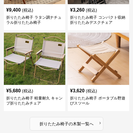
¥
9,400
¥
3,260
(税込)
(税込)
折りたたみ椅子 ラタン調ナチュ
折りたたみ椅子 コンパクト収納
ラル折りたたみ椅子
折りたたみデスクチェア
¥
5,680
¥
3,620
(税込)
(税込)
折りたたみ椅子 軽量耐久 キャン
折りたたみ椅子 ポータブル野遊
プ折りたたみチェア
びスツール
›
折りたたみ椅子
の
木製
一覧へ