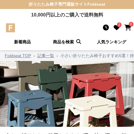
折りたたみ椅子
専門通販サイト
Foldseat
10,000
円以上のご購入で送料無料
0
0
新着商品
商品を検索
人気ランキング
Foldseat TOP
›
記事一覧
›
小さい折りたたみ椅子おすすめ5選！