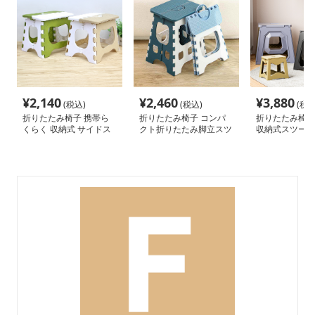
¥
2,140
¥
2,460
¥
3,880
(税込)
(税込)
(税込
折りたたみ椅子 携帯ら
折りたたみ椅子 コンパ
折りたたみ椅子
くらく 収納式 サイドス
クト折りたたみ脚立スツ
収納式スツール
ツール
ール