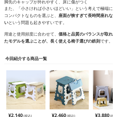
脚先のキャップが外れやすく、床に傷がつく
また、「小さければ小さいほどいい」という考えで極端に
コンパクトなものを選ぶと、
座面が狭すぎて長時間座れな
い
という問題も起きやすいです。
用途と使用頻度に合わせて、
価格と品質のバランスが取れ
たモデルを選ぶことが、長く使える椅子選びの鉄則
です。
今回紹介する商品一覧
¥
2,140
¥
2,460
¥
3,880
(税込)
(税込)
(税込