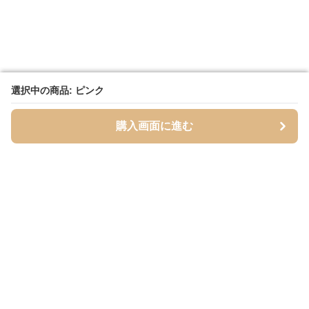
選択中の商品: ピンク
選択中の商品: ピンク
購入画面に進む
購入画面に進む
Foldseat
について