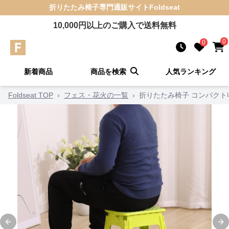
折りたたみ椅子
専門通販サイト
Foldseat
10,000
円以上のご購入で送料無料
0
0
新着商品
商品を検索
人気ランキング
Foldseat TOP
›
フェス・花火の一覧
›
折りたたみ椅子 コンパク
Previous slide
Ne