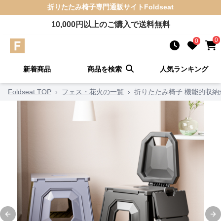
折りたたみ椅子
専門通販サイト
Foldseat
10,000
円以上のご購入で送料無料
0
0
新着商品
商品を検索
人気ランキング
Foldseat TOP
›
フェス・花火の一覧
›
折りたたみ椅子 機能的収納
Previous slide
Ne