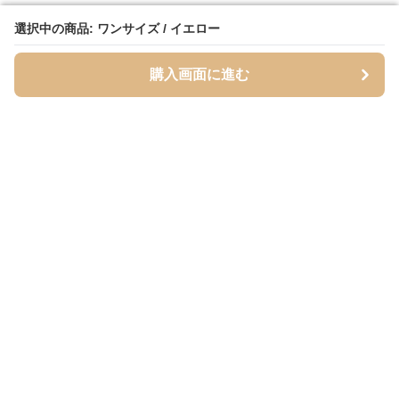
選択中の商品: ワンサイズ / イエロー
選択中の商品: ワンサイズ / イエロー
購入画面に進む
購入画面に進む
Foldseat
について
利用規約
プライバシー