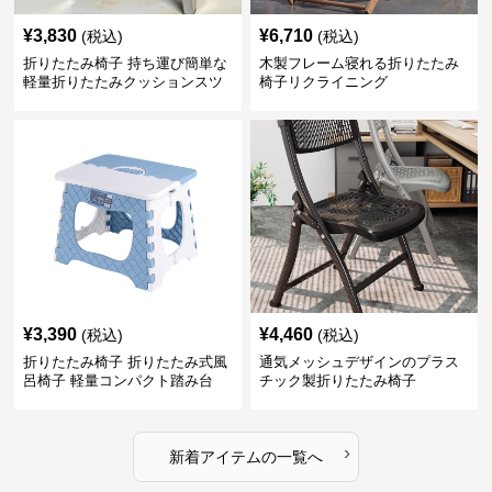
¥
3,830
¥
6,710
(税込)
(税込)
折りたたみ椅子 持ち運び簡単な
木製フレーム寝れる折りたたみ
軽量折りたたみクッションスツ
椅子リクライニング
ール
¥
3,390
¥
4,460
(税込)
(税込)
折りたたみ椅子 折りたたみ式風
通気メッシュデザインのプラス
呂椅子 軽量コンパクト踏み台
チック製折りたたみ椅子
›
新着アイテムの一覧へ