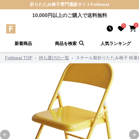
折りたたみ椅子
専門通販サイト
Foldseat
10,000
円以上のご購入で送料無料
0
0
新着商品
商品を検索
人気ランキング
Foldseat TOP
›
持ち運びの一覧
›
スチール製折りたたみ椅子 軽量
Previous slide
Ne