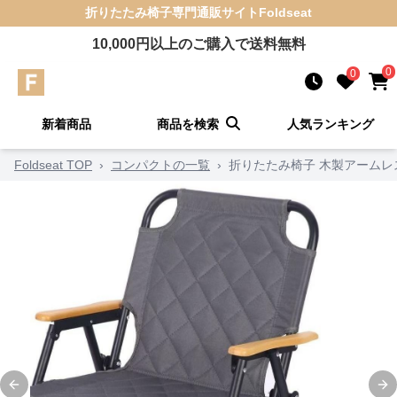
折りたたみ椅子
専門通販サイト
Foldseat
10,000
円以上のご購入で送料無料
0
0
新着商品
商品を検索
人気ランキング
Foldseat TOP
›
コンパクトの一覧
›
折りたたみ椅子 木製アームレ
Previous slide
Ne