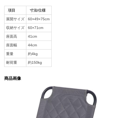
項目
寸法/仕様
展開サイズ
60×49×75cm
収納サイズ
60×71cm
座面高
41cm
座面幅
44cm
重量
約4kg
耐荷重
約150kg
商品画像