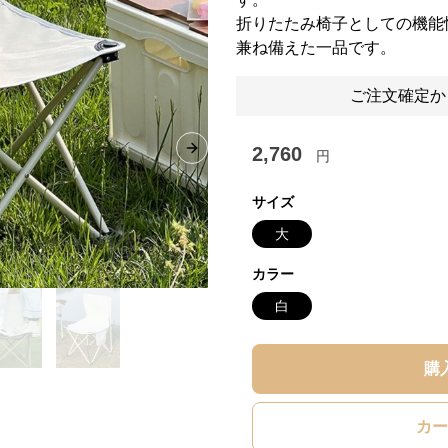
折りたたみ椅子としての機能
兼ね備えた一品です。
ご注文確定か
2,760
円
Next slide
サイズ
大
カラー
白
購
カー