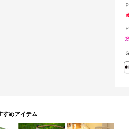
P
P
G
すすめアイテム