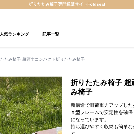
折りたたみ椅子
専門通販サイト
Foldseat
人気ランキング
記事一覧
たたみ椅子 超頑丈コンパクト折りたたみ椅子
折りたたみ椅子 
み椅子
新構造で耐荷重力アップした
Ｘ型フレームで安定性を確保
になっています。
持ち運びやすく収納も簡単な
す。