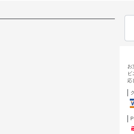
お
ビ
応
P