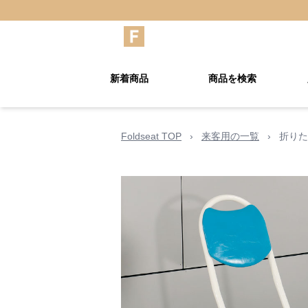
新着商品
商品を検索
Foldseat TOP
›
来客用の一覧
›
折りた