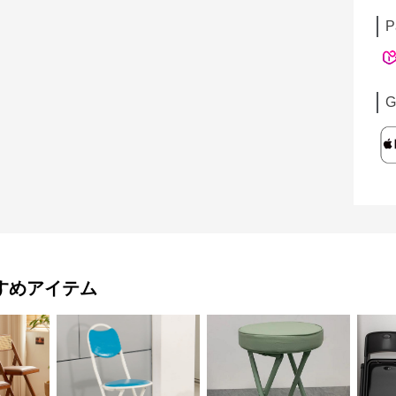
P
G
すめアイテム