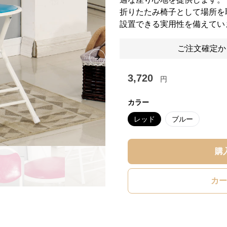
折りたたみ椅子として場所を
設置できる実用性を備えてい
ご注文確定か
Next slide
3,720
円
カラー
レッド
ブルー
購
カー