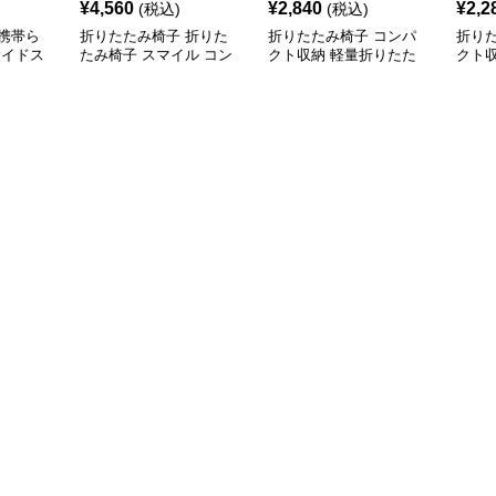
¥
4,560
¥
2,840
¥
2,2
(税込)
(税込)
携帯ら
折りたたみ椅子 折りた
折りたたみ椅子 コンパ
折り
サイドス
たみ椅子 スマイル コン
クト収納 軽量折りたた
クト
パクトチェア
みスツール
スツ