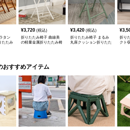
¥
3,720
¥
3,420
¥
3,5
(税込)
(税込)
ラタン
折りたたみ椅子 曲線美
折りたたみ椅子 まるみ
折り
りたたみ
の軽量金属折りたたみ椅
丸座クッション折りたた
クト
子
みスツール
のおすすめアイテム