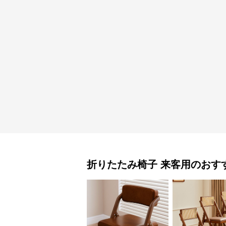
折りたたみ椅子
来客用
のおす