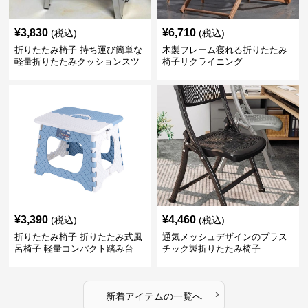
¥
3,830
¥
6,710
(税込)
(税込)
折りたたみ椅子 持ち運び簡単な
木製フレーム寝れる折りたたみ
軽量折りたたみクッションスツ
椅子リクライニング
ール
¥
3,390
¥
4,460
(税込)
(税込)
折りたたみ椅子 折りたたみ式風
通気メッシュデザインのプラス
呂椅子 軽量コンパクト踏み台
チック製折りたたみ椅子
›
新着アイテムの一覧へ