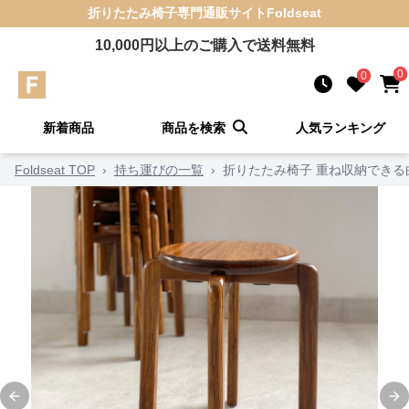
折りたたみ椅子
専門通販サイト
Foldseat
10,000
円以上のご購入で送料無料
0
0
新着商品
商品を検索
人気ランキング
Foldseat TOP
›
持ち運びの一覧
›
折りたたみ椅子 重ね収納できる
Previous slide
Ne