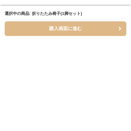
選択中の商品: 折りたたみ椅子(1脚セット)
選択中の商品: 折りたたみ椅子(1脚セット)
購入画面に進む
購入画面に進む
Foldseat
について
利用規約