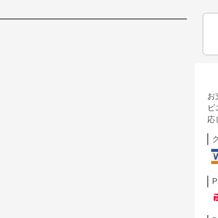
お
ビ
応
P