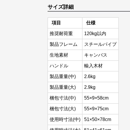
サイズ詳細
項目
仕様
推奨耐荷重
120kg以内
製品フレーム
スチールパイプ
生地素材
キャンバス
ハンドル
輸入木材
製品重量(中)
2.6kg
製品重量(大)
2.9kg
梱包寸法(中)
55×9×58cm
梱包寸法(大)
55×9×75cm
使用時寸法(中)
51×50×78cm