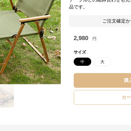
品です。
ご注文確定か
Next slide
2,980
円
サイズ
中
大
購
カー