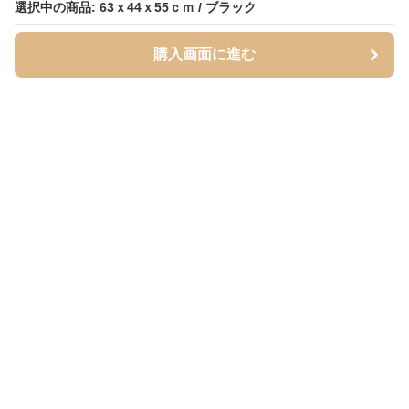
選択中の商品: 63ｘ44ｘ55ｃｍ / ブラック
選択中の商品: 63ｘ44ｘ55ｃｍ / ブラック
購入画面に進む
購入画面に進む
Foldseat
について
利用規約
プライバシー