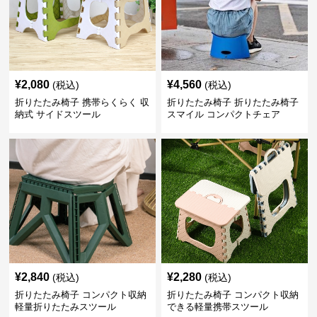
¥
2,080
¥
4,560
(税込)
(税込)
折りたたみ椅子 携帯らくらく 収
折りたたみ椅子 折りたたみ椅子
納式 サイドスツール
スマイル コンパクトチェア
¥
2,840
¥
2,280
(税込)
(税込)
折りたたみ椅子 コンパクト収納
折りたたみ椅子 コンパクト収納
軽量折りたたみスツール
できる軽量携帯スツール