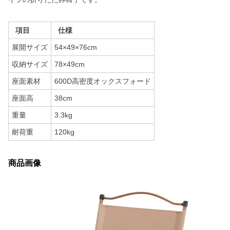
項目
仕様
展開サイズ
54×49×76cm
収納サイズ
78×49cm
座面素材
600D高密度オックスフォード
座面高
38cm
重量
3.3kg
耐荷重
120kg
商品画像