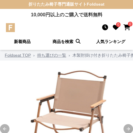
折りたたみ椅子
専門通販サイト
Foldseat
10,000
円以上のご購入で送料無料
0
0
新着商品
商品を検索
人気ランキング
Foldseat TOP
›
持ち運びの一覧
›
木製肘掛け付き折りたたみ椅子
Previous slide
Ne