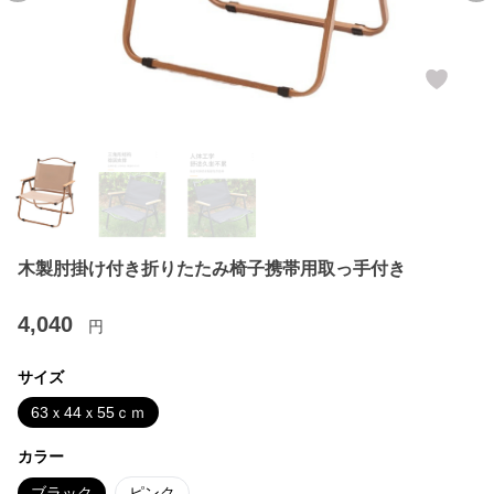
木製肘掛け付き折りたたみ椅子携帯用取っ手付き
4,040
円
サイズ
63ｘ44ｘ55ｃｍ
カラー
ブラック
ピンク