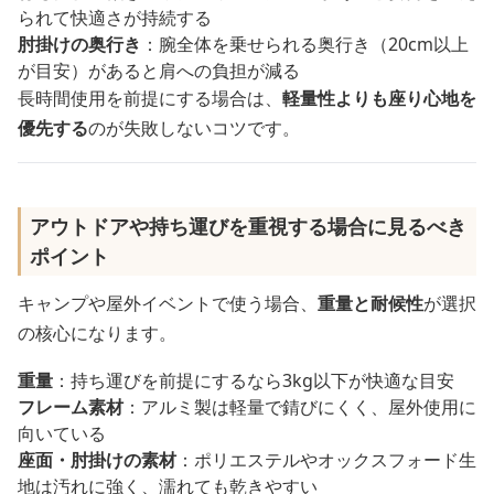
られて快適さが持続する
肘掛けの奥行き
：腕全体を乗せられる奥行き（20cm以上
が目安）があると肩への負担が減る
長時間使用を前提にする場合は、
軽量性よりも座り心地を
優先する
のが失敗しないコツです。
アウトドアや持ち運びを重視する場合に見るべき
ポイント
キャンプや屋外イベントで使う場合、
重量と耐候性
が選択
の核心になります。
重量
：持ち運びを前提にするなら3kg以下が快適な目安
フレーム素材
：アルミ製は軽量で錆びにくく、屋外使用に
向いている
座面・肘掛けの素材
：ポリエステルやオックスフォード生
地は汚れに強く、濡れても乾きやすい