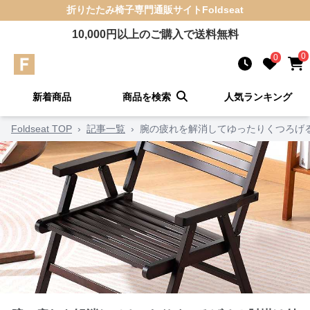
折りたたみ椅子
専門通販サイト
Foldseat
10,000
円以上のご購入で送料無料
0
0
新着商品
商品を検索
人気ランキング
Foldseat TOP
›
記事一覧
›
腕の疲れを解消してゆったりくつろげ