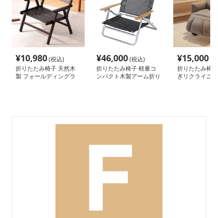
¥
10,980
¥
46,000
¥
15,000
(税込)
(税込)
(税
折りたたみ椅子 天然木
折りたたみ椅子 軽量コ
折りたたみ椅子
製 フォールディングラ
ンパクト木製アーム折り
ぎリクライニン
ウンジチェア
たたみリクライニングチ
ェア