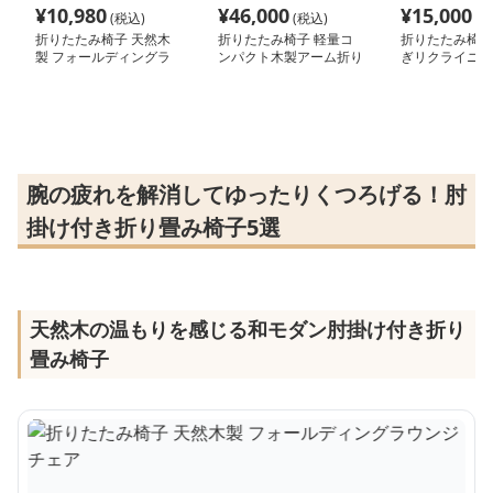
¥
10,980
¥
46,000
¥
15,000
(税込)
(税込)
(税
折りたたみ椅子 天然木
折りたたみ椅子 軽量コ
折りたたみ椅子
製 フォールディングラ
ンパクト木製アーム折り
ぎリクライニン
ウンジチェア
たたみリクライニングチ
ェア
腕の疲れを解消してゆったりくつろげる！肘
掛け付き折り畳み椅子5選
天然木の温もりを感じる和モダン肘掛け付き折り
畳み椅子