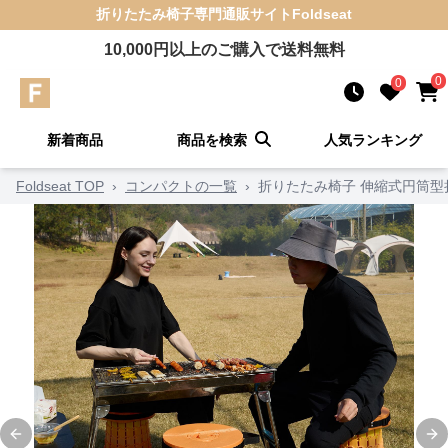
折りたたみ椅子
専門通販サイト
Foldseat
10,000
円以上のご購入で送料無料
0
0
新着商品
商品を検索
人気ランキング
Foldseat TOP
›
コンパクトの一覧
›
折りたたみ椅子 伸縮式円筒型
Previous slide
Ne