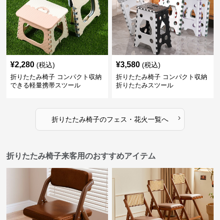
¥
2,280
¥
3,580
(税込)
(税込)
折りたたみ椅子 コンパクト収納
折りたたみ椅子 コンパクト収納
できる軽量携帯スツール
折りたたみスツール
›
折りたたみ椅子
の
フェス・花火
一覧へ
折りたたみ椅子来客用のおすすめアイテム