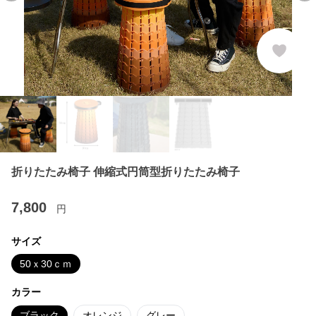
折りたたみ椅子 伸縮式円筒型折りたたみ椅子
7,800
円
サイズ
50ｘ30ｃｍ
カラー
ブラック
オレンジ
グレー