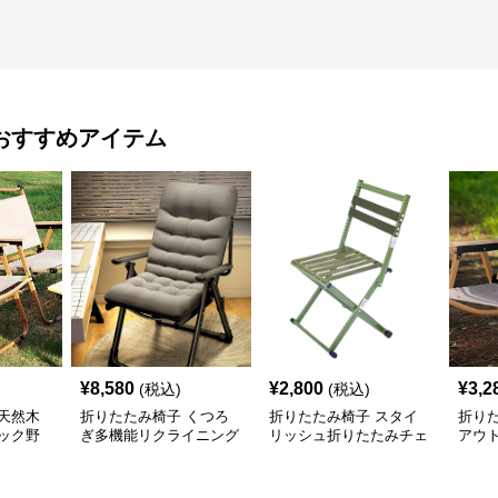
おすすめアイテム
¥
8,580
¥
2,800
¥
3,2
(税込)
(税込)
天然木
折りたたみ椅子 くつろ
折りたたみ椅子 スタイ
折り
ック野
ぎ多機能リクライニング
リッシュ折りたたみチェ
アウ
チェア
ア
ャン