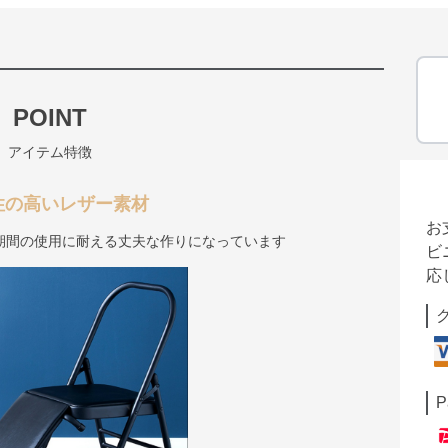
POINT
アイテム特徴
性の高いレザー素材
お
期間の使用に耐える丈夫な作りになっています
ビ
応
P