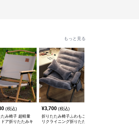
もっと見る
80
¥
3,700
¥
4,420
(税込)
(税込)
(税込)
たたみ椅子 超軽量
折りたたみ椅子ふわもこ
折りたたみ椅子 ふわも
トドア折りたたみキ
リクライニング折りたた
こリラックスチェア
プチェア
み椅子