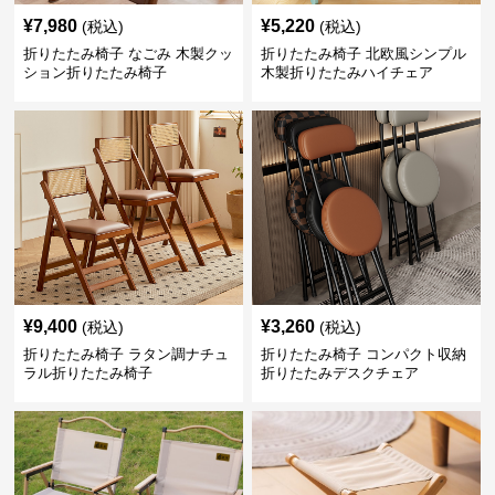
¥
7,980
¥
5,220
(税込)
(税込)
折りたたみ椅子 なごみ 木製クッ
折りたたみ椅子 北欧風シンプル
ション折りたたみ椅子
木製折りたたみハイチェア
¥
9,400
¥
3,260
(税込)
(税込)
折りたたみ椅子 ラタン調ナチュ
折りたたみ椅子 コンパクト収納
ラル折りたたみ椅子
折りたたみデスクチェア