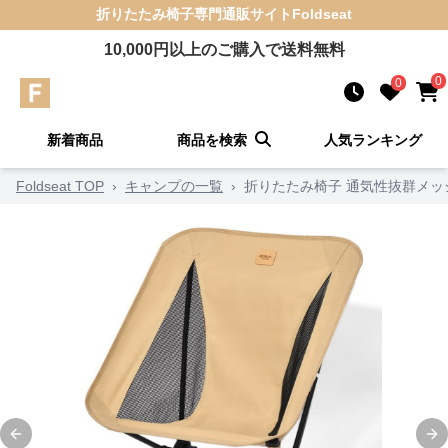
折りたたみ椅子
専門通販サイト
Foldseat
10,000
円以上のご購入で送料無料
0
0
新着商品
商品を検索
人気ランキング
Foldseat TOP
›
キャンプの一覧
›
折りたたみ椅子 通気性抜群メ
Previous slide
Ne