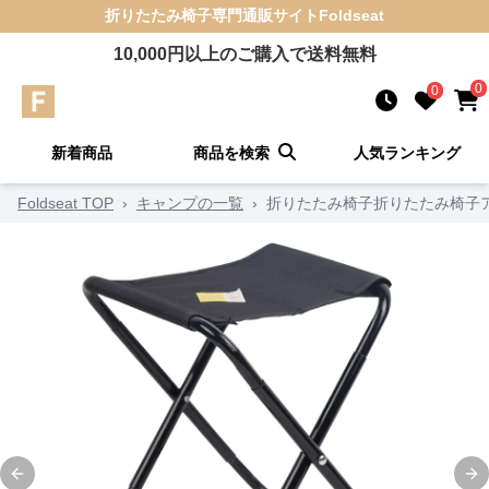
折りたたみ椅子
専門通販サイト
Foldseat
10,000
円以上のご購入で送料無料
0
0
新着商品
商品を検索
人気ランキング
Foldseat TOP
›
キャンプの一覧
›
折りたたみ椅子折りたたみ椅子
Previous slide
Ne