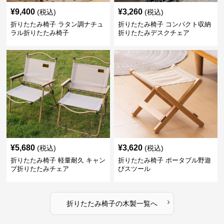
¥
9,400
¥
3,260
(税込)
(税込)
折りたたみ椅子 ラタン調ナチュ
折りたたみ椅子 コンパクト収納
ラル折りたたみ椅子
折りたたみデスクチェア
¥
5,680
¥
3,620
(税込)
(税込)
折りたたみ椅子 軽量耐久 キャン
折りたたみ椅子 ポータブル野遊
プ折りたたみチェア
びスツール
›
折りたたみ椅子
の
木製
一覧へ