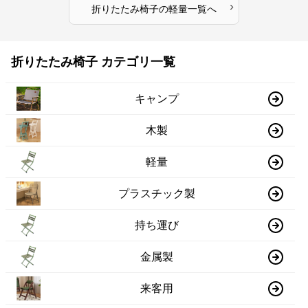
›
折りたたみ椅子
の
軽量
一覧へ
折りたたみ椅子 カテゴリ一覧
キャンプ
木製
軽量
プラスチック製
持ち運び
金属製
来客用