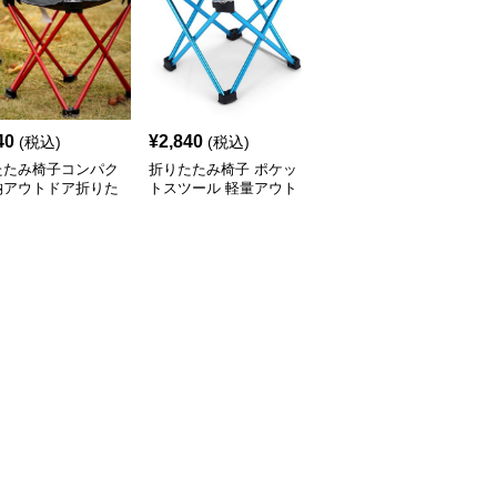
40
¥
2,840
¥
3,000
(税込)
(税込)
(税込)
たたみ椅子コンパク
折りたたみ椅子 ポケッ
折りたたみ椅子 ムーン
納アウトドア折りた
トスツール 軽量アウト
リラックス 野外くつろ
椅子
ドア
ぎ椅子