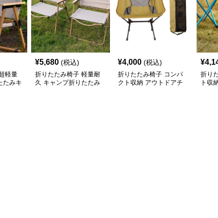
¥
5,680
¥
4,000
¥
4,1
(税込)
(税込)
超軽量
折りたたみ椅子 軽量耐
折りたたみ椅子 コンパ
折り
たたみキ
久 キャンプ折りたたみ
クト収納 アウトドアチ
ト収
チェア
ェア
たみ