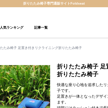
折りたたみ椅子
専門通販サイト
Foldseat
人気ランキング
記事一覧
たたみ椅子 足置き付きリクライニング折りたたみ椅子
折りたたみ椅子 
折りたたみ椅子
快適な座り心地を追求したリ
子です。
足置きが一体となったデザイ
ます。
頭部にはクッション付きで長