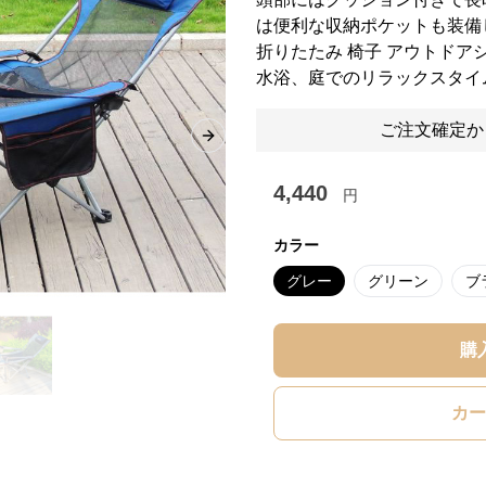
は便利な収納ポケットも装備
折りたたみ 椅子 アウトド
水浴、庭でのリラックスタイ
ご注文確定か
Next slide
4,440
円
カラー
グレー
グリーン
ブ
購
カー