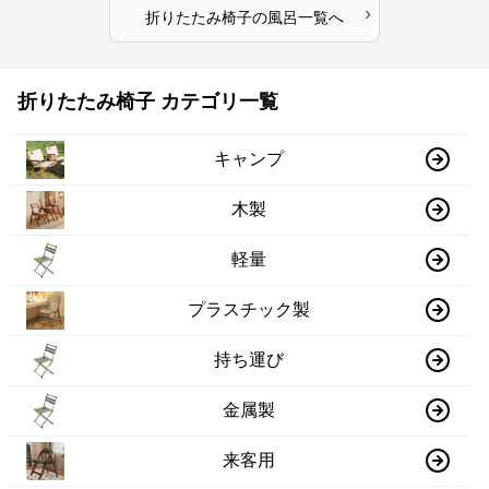
›
折りたたみ椅子
の
風呂
一覧へ
折りたたみ椅子 カテゴリ一覧
キャンプ
木製
軽量
プラスチック製
持ち運び
金属製
来客用