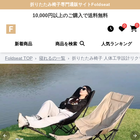
折りたたみ椅子
専門通販サイト
Foldseat
10,000
円以上のご購入で送料無料
0
0
新着商品
商品を検索
人気ランキング
Foldseat TOP
›
寝れるの一覧
›
折りたたみ椅子 人体工学設計リ
Previous slide
Ne