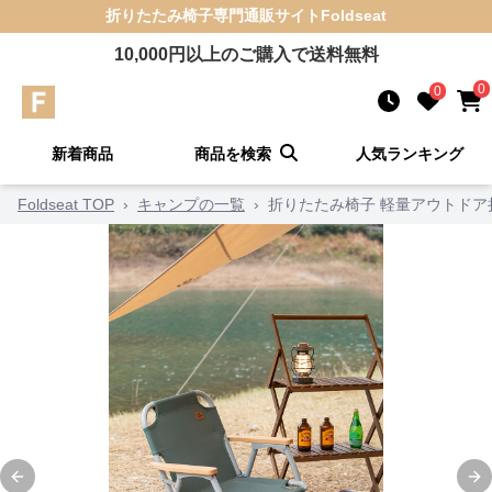
折りたたみ椅子
専門通販サイト
Foldseat
10,000
円以上のご購入で送料無料
0
0
新着商品
商品を検索
人気ランキング
Foldseat TOP
›
キャンプの一覧
›
折りたたみ椅子 軽量アウトドア
Previous slide
Ne