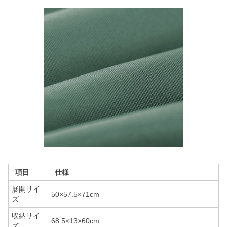
項目
仕様
展開サイ
50×57.5×71cm
ズ
収納サイ
68.5×13×60cm
ズ