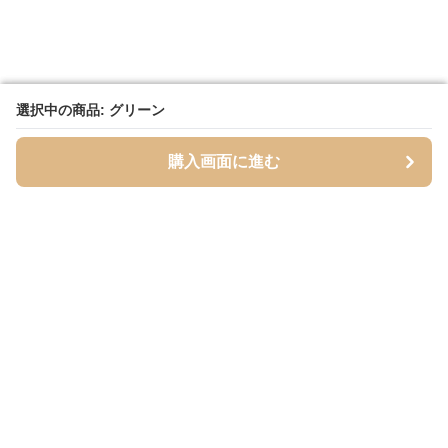
選択中の商品: グリーン
選択中の商品: グリーン
購入画面に進む
購入画面に進む
Foldseat
について