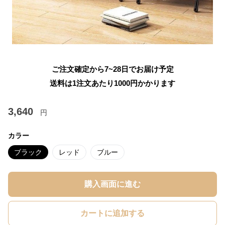
ご注文確定から7~28日でお届け予定
送料は1注文あたり
1000
円かかります
3,640
円
カラー
ブラック
レッド
ブルー
購入画面に進む
カートに追加する