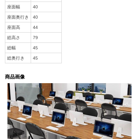
座面幅
40
座面奥行き
40
座面高
44
総高さ
79
総幅
45
総奥行き
45
商品画像