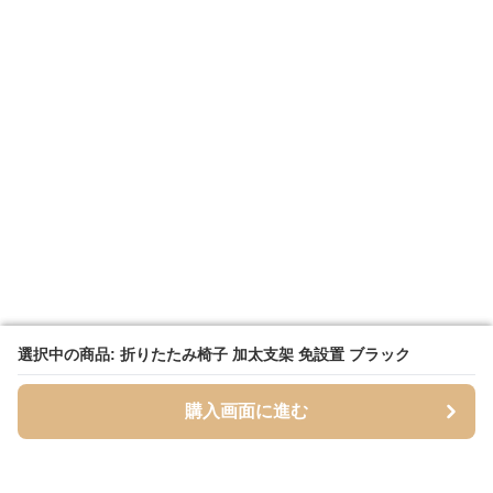
選択中の商品: 折りたたみ椅子 加太支架 免設置 ブラック
選択中の商品: 折りたたみ椅子 加太支架 免設置 ブラック
購入画面に進む
購入画面に進む