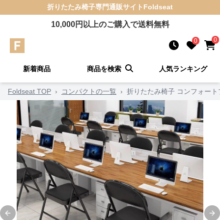
折りたたみ椅子
専門通販サイト
Foldseat
10,000
円以上のご購入で送料無料
0
0
新着商品
商品を検索
人気ランキング
Foldseat TOP
›
コンパクトの一覧
›
折りたたみ椅子 コンフォート
Previous slide
Ne