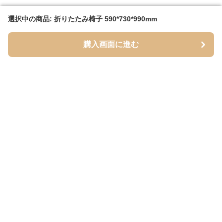
選択中の商品: 折りたたみ椅子 590*730*990mm
選択中の商品: 折りたたみ椅子 590*730*990mm
購入画面に進む
購入画面に進む
Foldseat
について
利用規約