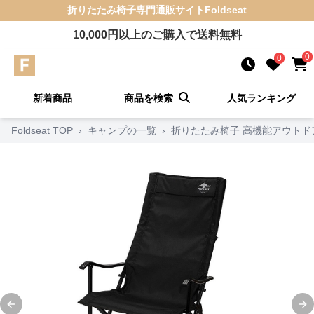
折りたたみ椅子
専門通販サイト
Foldseat
10,000
円以上のご購入で送料無料
0
0
新着商品
商品を検索
人気ランキング
Foldseat TOP
›
キャンプの一覧
›
折りたたみ椅子 高機能アウトド
Previous slide
Ne