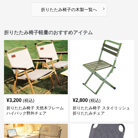
›
折りたたみ椅子
の
木製
一覧へ
折りたたみ椅子軽量のおすすめアイテム
¥
3,200
¥
2,800
(税込)
(税込)
折りたたみ椅子 天然木フレーム
折りたたみ椅子 スタイリッシュ
ハイバック野外チェア
折りたたみチェア