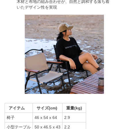
木材と布地の組み合わせが、自然と調和する落ち着
いたデザイン性を実現
アイテム
サイズ(cm)
重量(kg)
椅子
46 x 54 x 64
2.9
小型テーブル
50 x 46.5 x 43
2.2