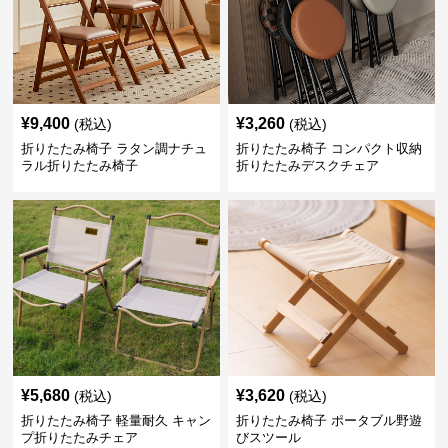
¥
9,400
¥
3,260
(税込)
(税込)
折りたたみ椅子 ラタン調ナチュ
折りたたみ椅子 コンパクト収納
ラル折りたたみ椅子
折りたたみデスクチェア
¥
5,680
¥
3,620
(税込)
(税込)
折りたたみ椅子 軽量耐久 キャン
折りたたみ椅子 ポータブル野遊
プ折りたたみチェア
びスツール