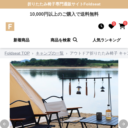
折りたたみ椅子
専門通販サイト
Foldseat
10,000
円以上のご購入で送料無料
0
0
新着商品
商品を検索
人気ランキング
Foldseat TOP
›
キャンプの一覧
›
アウトドア折りたたみ椅子 キャ
Previous slide
Ne