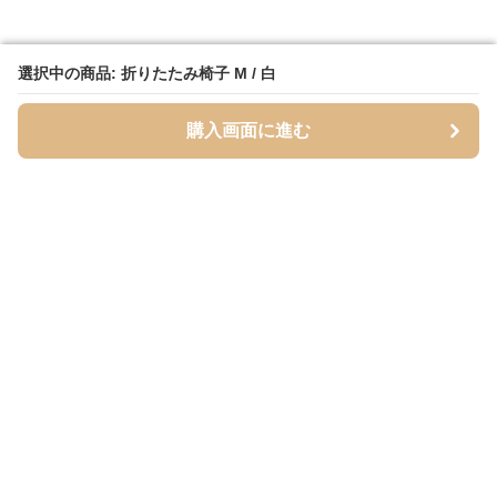
選択中の商品: 折りたたみ椅子 M / 白
選択中の商品: 折りたたみ椅子 M / 白
購入画面に進む
購入画面に進む
Foldseat
について
利用規約