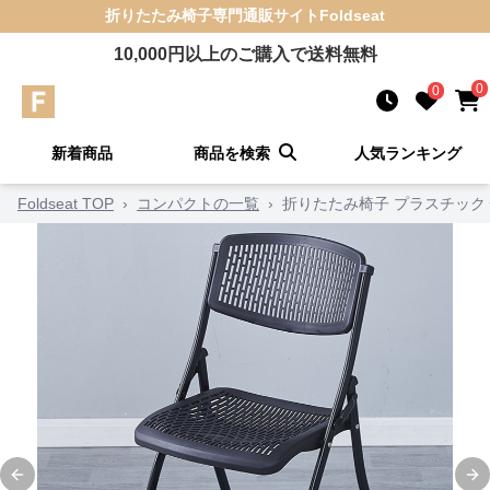
折りたたみ椅子
専門通販サイト
Foldseat
10,000
円以上のご購入で送料無料
0
0
新着商品
商品を検索
人気ランキング
Foldseat TOP
›
コンパクトの一覧
›
折りたたみ椅子 プラスチック
Previous slide
Ne