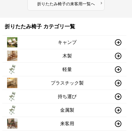
›
折りたたみ椅子
の
来客用
一覧へ
折りたたみ椅子 カテゴリ一覧
キャンプ
木製
軽量
プラスチック製
持ち運び
金属製
来客用