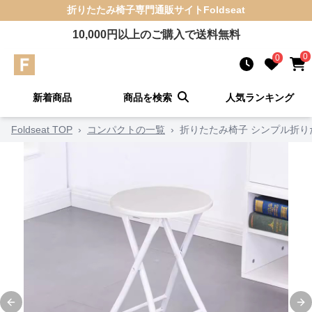
折りたたみ椅子
専門通販サイト
Foldseat
10,000
円以上のご購入で送料無料
0
0
新着商品
商品を検索
人気ランキング
Foldseat TOP
›
コンパクトの一覧
›
折りたたみ椅子 シンプル折り
Previous slide
Ne