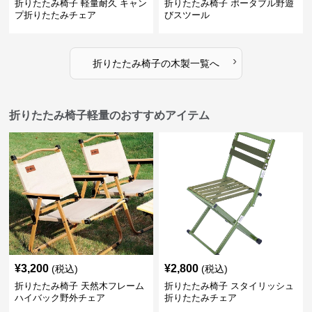
折りたたみ椅子 軽量耐久 キャン
折りたたみ椅子 ポータブル野遊
プ折りたたみチェア
びスツール
›
折りたたみ椅子
の
木製
一覧へ
折りたたみ椅子軽量のおすすめアイテム
¥
3,200
¥
2,800
(税込)
(税込)
折りたたみ椅子 天然木フレーム
折りたたみ椅子 スタイリッシュ
ハイバック野外チェア
折りたたみチェア