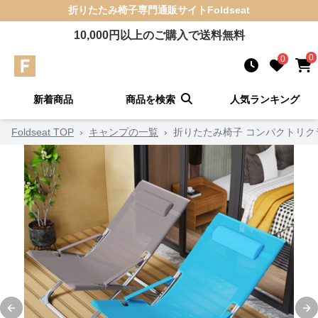
折りたたみ椅子
専門通販サイト
Foldseat
10,000
円以上のご購入で送料無料
0
0
新着商品
商品を検索
人気ランキング
Foldseat TOP
›
キャンプの一覧
›
折りたたみ椅子 コンパクトリク
Previous slide
Ne