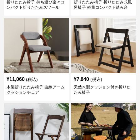
折りたたみ椅子 持ち運び楽々コ
折りたたみ椅子 折りたたみ式風
ンパクト折りたたみスツール
呂椅子 軽量コンパクト踏み台
¥
11,060
¥
7,840
(税込)
(税込)
木製折りたたみ椅子 曲線アーム
天然木製クッション付き折りた
クッションチェア
たみ椅子