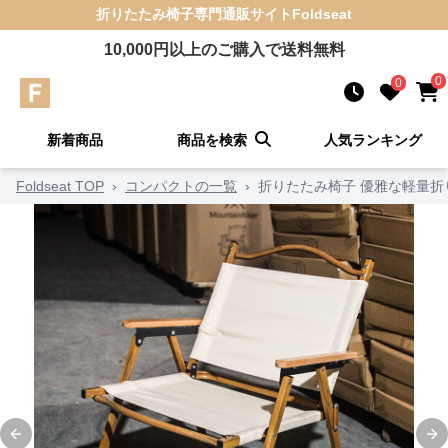
折りたたみ椅子
専門通販サイト
Foldseat
10,000
円以上のご購入で送料無料
0
0
新着商品
商品を検索
人気ランキング
Foldseat TOP
›
コンパクトの一覧
›
折りたたみ椅子 優雅な軽量折
Previous slide
Ne