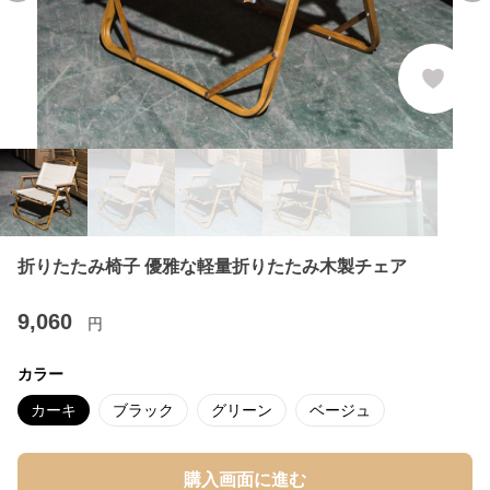
折りたたみ椅子 優雅な軽量折りたたみ木製チェア
9,060
円
カラー
カーキ
ブラック
グリーン
ベージュ
購入画面に進む