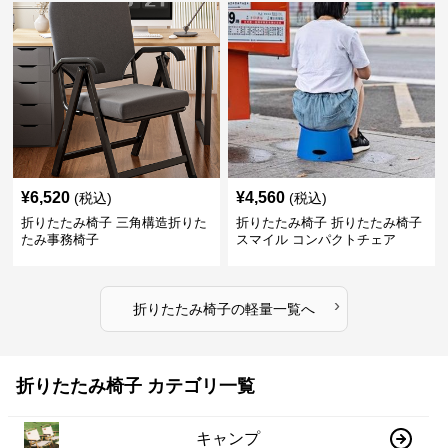
¥
6,520
¥
4,560
(税込)
(税込)
折りたたみ椅子 三角構造折りた
折りたたみ椅子 折りたたみ椅子
たみ事務椅子
スマイル コンパクトチェア
›
折りたたみ椅子
の
軽量
一覧へ
折りたたみ椅子 カテゴリ一覧
キャンプ