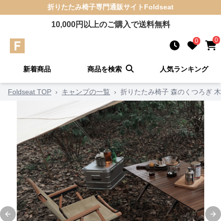
折りたたみ椅子
専門通販サイト
Foldseat
10,000
円以上のご購入で送料無料
0
0
新着商品
商品を検索
人気ランキング
Foldseat TOP
›
キャンプの一覧
›
折りたたみ椅子 森のくつろぎ 
Previous slide
Ne