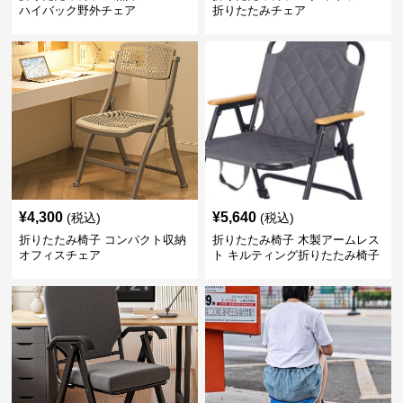
ハイバック野外チェア
折りたたみチェア
¥
4,300
¥
5,640
(税込)
(税込)
折りたたみ椅子 コンパクト収納
折りたたみ椅子 木製アームレス
オフィスチェア
ト キルティング折りたたみ椅子