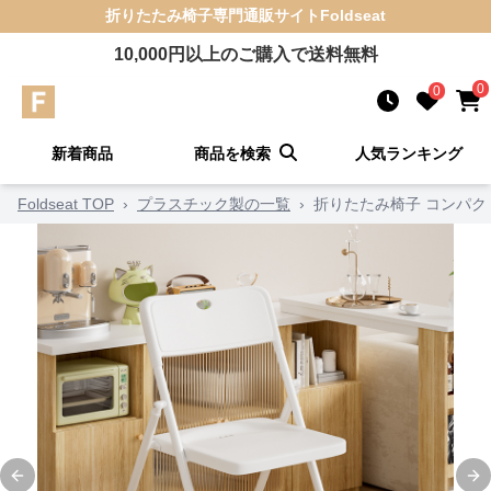
折りたたみ椅子
専門通販サイト
Foldseat
10,000
円以上のご購入で送料無料
0
0
新着商品
商品を検索
人気ランキング
Foldseat TOP
›
プラスチック製の一覧
›
折りたたみ椅子 コンパ
Previous slide
Ne