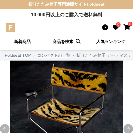
折りたたみ椅子
専門通販サイト
Foldseat
10,000
円以上のご購入で送料無料
0
0
新着商品
商品を検索
人気ランキング
Foldseat TOP
›
コンパクトの一覧
›
折りたたみ椅子 アーティステ
Previous slide
Ne