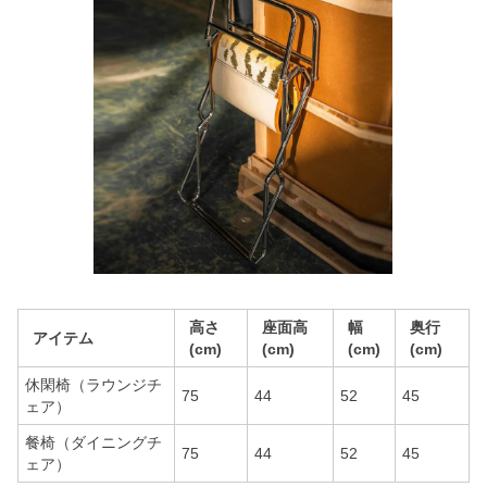
高さ
座面高
幅
奥行
アイテム
(cm)
(cm)
(cm)
(cm)
休閑椅（ラウンジチ
75
44
52
45
ェア）
餐椅（ダイニングチ
75
44
52
45
ェア）