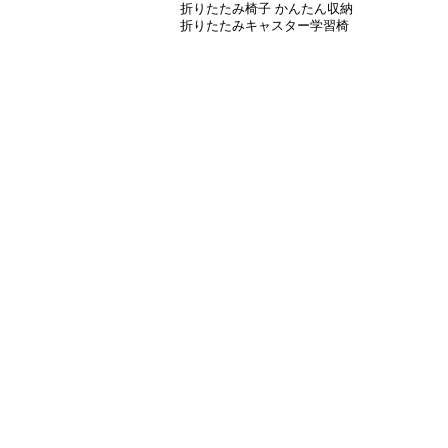
折りたたみ椅子 かんたん収納
折りたたみキャスター学習椅
子