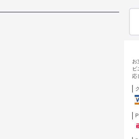
お
ビ
応
P