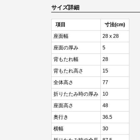
サイズ詳細
項目
寸法(cm)
座面幅
28 x 28
座面の厚み
5
背もたれ幅
28
背もたれ高さ
15
全体高さ
77
折りたたみ時の厚み
10
座面高さ
48
奥行き
36.5
横幅
30