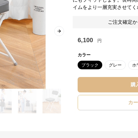
イムをより一層充実させてく
ご注文確定か
Next slide
6,100
円
カラー
ブラック
グレー
ホ
購
カー