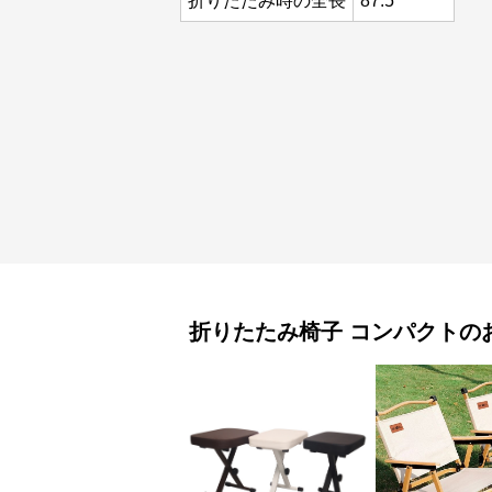
折りたたみ時の全長
87.5
折りたたみ椅子
コンパクト
の