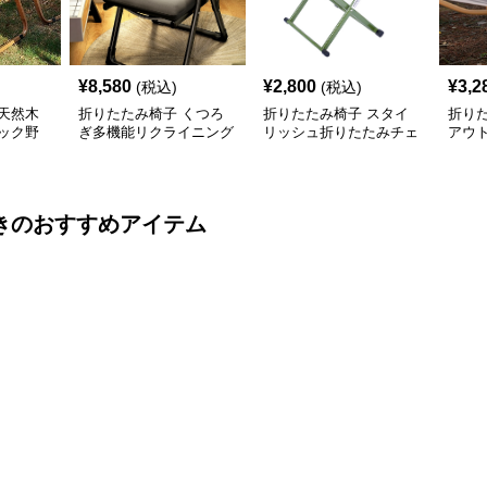
¥
8,580
¥
2,800
¥
3,2
(税込)
(税込)
天然木
折りたたみ椅子 くつろ
折りたたみ椅子 スタイ
折り
ック野
ぎ多機能リクライニング
リッシュ折りたたみチェ
アウ
チェア
ア
ャン
き
のおすすめアイテム