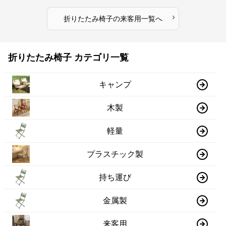
›
折りたたみ椅子
の
来客用
一覧へ
折りたたみ椅子 カテゴリ一覧
キャンプ
木製
軽量
プラスチック製
持ち運び
金属製
来客用