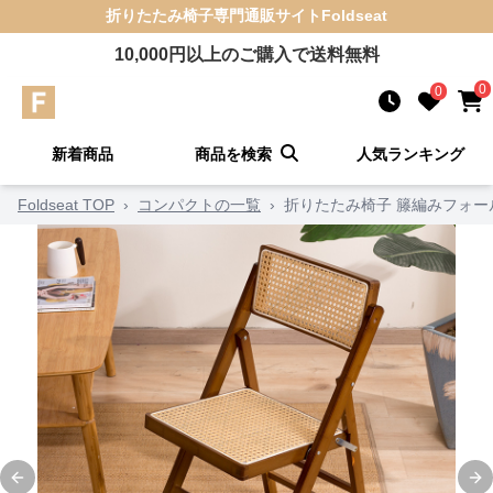
折りたたみ椅子
専門通販サイト
Foldseat
10,000
円以上のご購入で送料無料
0
0
新着商品
商品を検索
人気ランキング
Foldseat TOP
›
コンパクトの一覧
›
折りたたみ椅子 籐編みフォー
Previous slide
Ne